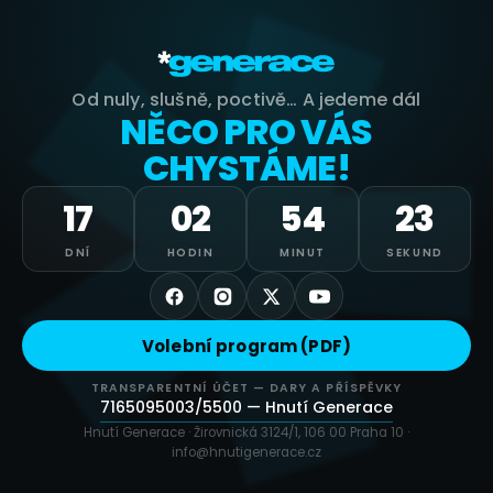
Od nuly, slušně, poctivě… A jedeme dál
NĚCO PRO VÁS
CHYSTÁME!
17
02
54
23
DNÍ
HODIN
MINUT
SEKUND
Volební program (PDF)
TRANSPARENTNÍ ÚČET — DARY A PŘÍSPĚVKY
7165095003/5500 — Hnutí Generace
Hnutí Generace · Žirovnická 3124/1, 106 00 Praha 10 ·
info@hnutigenerace.cz