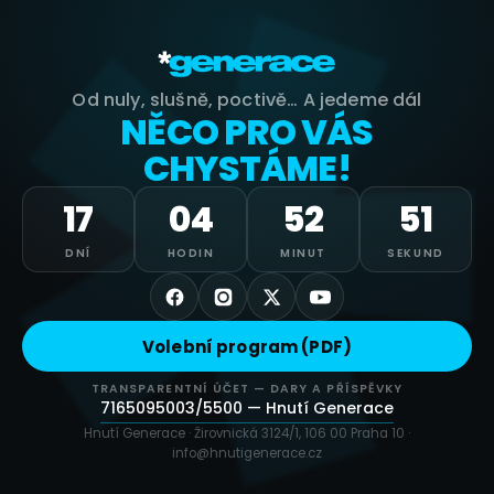
Od nuly, slušně, poctivě… A jedeme dál
NĚCO PRO VÁS
CHYSTÁME!
17
04
52
51
DNÍ
HODIN
MINUT
SEKUND
Volební program (PDF)
TRANSPARENTNÍ ÚČET — DARY A PŘÍSPĚVKY
7165095003/5500 — Hnutí Generace
Hnutí Generace · Žirovnická 3124/1, 106 00 Praha 10 ·
info@hnutigenerace.cz