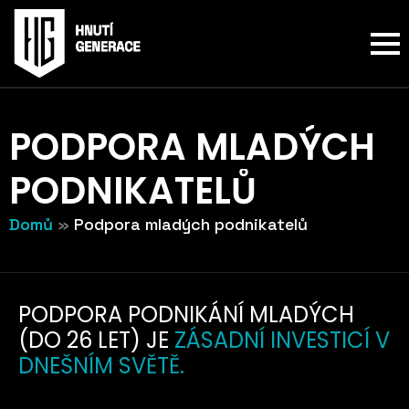
P
O
D
P
O
R
A
M
L
A
D
Ý
C
H
P
O
D
N
I
K
A
T
E
L
Ů
Domů
»
Podpora mladých podnikatelů
PODPORA PODNIKÁNÍ MLADÝCH
(DO 26 LET) JE
ZÁSADNÍ INVESTICÍ V
DNEŠNÍM SVĚTĚ.