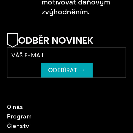
motivovat daňovým
zvýhodněním.
O
D
B
Ě
R
N
O
V
I
N
E
K
Email
*
ODEBÍRAT
O nás
Program
Členství