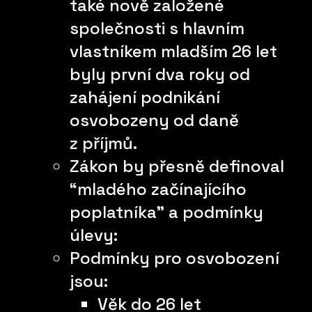
také nově založené
společnosti s hlavním
vlastníkem mladším 26 let
byly první dva roky od
zahájení podnikání
osvobozeny od daně
z příjmů.
Zákon by přesně definoval
“mladého začínajícího
poplatníka” a podmínky
úlevy:
Podmínky pro osvobození
jsou:
Věk do 26 let